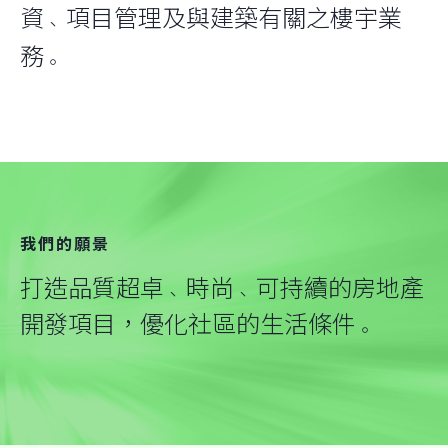
資
項目管理及與建築有關之樓宇業
、
務
。
我們的願景
打造品質超卓
時尚
可持續的房地產
、
、
開發項目，優化社區的生活條件
。